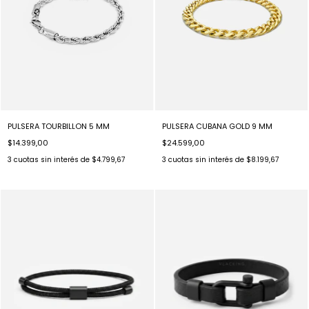
PULSERA TOURBILLON 5 MM
PULSERA CUBANA GOLD 9 MM
$14.399,00
$24.599,00
3
cuotas sin interés de
$4.799,67
3
cuotas sin interés de
$8.199,67