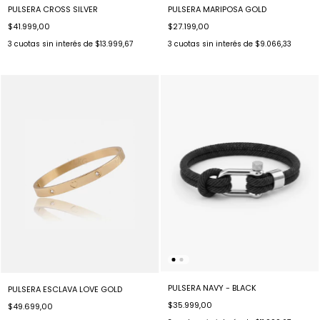
PULSERA CROSS SILVER
PULSERA MARIPOSA GOLD
$41.999,00
$27.199,00
3
cuotas sin interés de
$13.999,67
3
cuotas sin interés de
$9.066,33
PULSERA NAVY - BLACK
PULSERA ESCLAVA LOVE GOLD
$35.999,00
$49.699,00