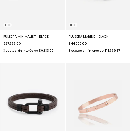
PULSERA MINIMALIST - BLACK
PULSERA MARINE - BLACK
$27.999,00
$44.999,00
3
cuotas sin interés de
$9.333,00
3
cuotas sin interés de
$14.999,67