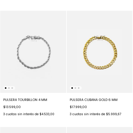
PULSERA TOURBILLON 4 MM
PULSERA CUBANA GOLD 6 MM
$13.599,00
$17.999,00
3
cuotas sin interés de
$4.533,00
3
cuotas sin interés de
$5.999,67