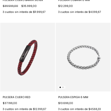
$39.599,00
$35.999,00
$12.299,00
3
cuotas sin interés de
$11.999,67
3
cuotas sin interés de
$4.099,67
PULSERA CUERO RED
PULSERA ESPIGA 6 MM
$37.199,00
$13.699,00
3
cuotas sin interés de
$12.399,67
3
cuotas sin interés de
$4.566,33