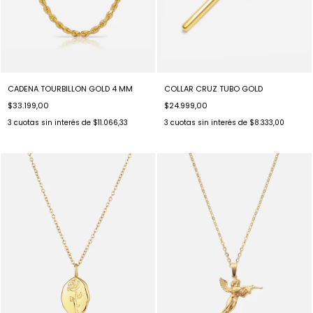
CADENA TOURBILLON GOLD 4 MM
COLLAR CRUZ TUBO GOLD
$33.199,00
$24.999,00
3
cuotas sin interés de
$11.066,33
3
cuotas sin interés de
$8.333,00