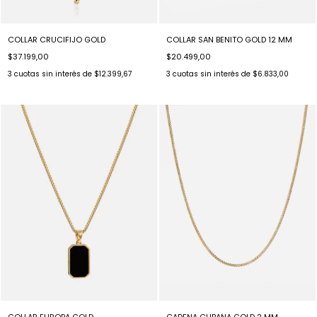
COLLAR CRUCIFIJO GOLD
COLLAR SAN BENITO GOLD 12 MM
$37.199,00
$20.499,00
3
cuotas sin interés de
$12.399,67
3
cuotas sin interés de
$6.833,00
COLLAR EUROPA GOLD
CADENA CUBANA GOLD 2 MM