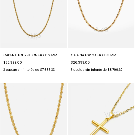
CADENA TOURBILLON GOLD 2 MM
CADENA ESPIGA GOLD 3 MM
$22.999,00
$26.399,00
3
cuotas sin interés de
$7.666,33
3
cuotas sin interés de
$8.799,67