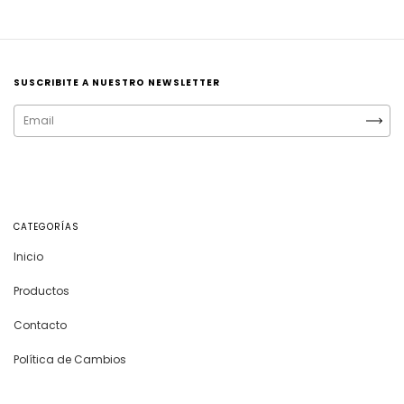
SUSCRIBITE A NUESTRO NEWSLETTER
CATEGORÍAS
Inicio
Productos
Contacto
Política de Cambios