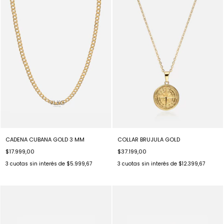
CADENA CUBANA GOLD 3 MM
COLLAR BRUJULA GOLD
$17.999,00
$37.199,00
3
cuotas sin interés de
$5.999,67
3
cuotas sin interés de
$12.399,67