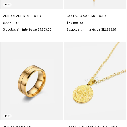
ANILLO BAND ROSE GOLD
COLLAR CRUCIFIJO GOLD
$22.599,00
$37.199,00
3
cuotas sin interés de
$7.533,00
3
cuotas sin interés de
$12.399,67
ANILLO GOLD MATE
COLLAR SAN BENITO GOLD 12 MM