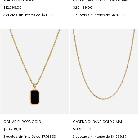
$12.399,00
$20.499,00
3
cuotas sin interés de
$4.133,00
3
cuotas sin interés de
$6.833,00
COLLAR EUROPA GOLD
CADENA CUBANA GOLD 2 MM
$23.299,00
$14.999,00
3
cuotas sin interés de
$7.766,33
3
cuotas sin interés de
$4.999,67